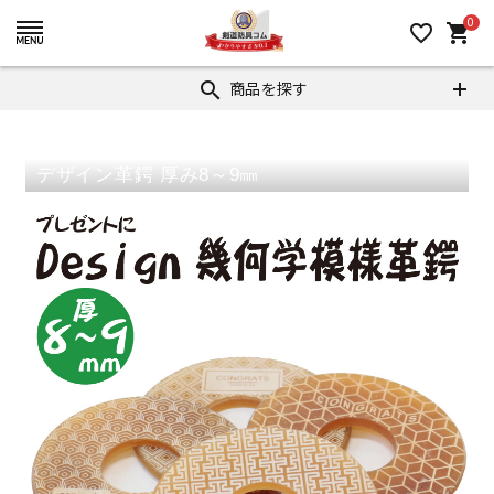
0
favorite_border
shopping_cart
商品を探す
search
デザイン革鍔 厚み8～9㎜