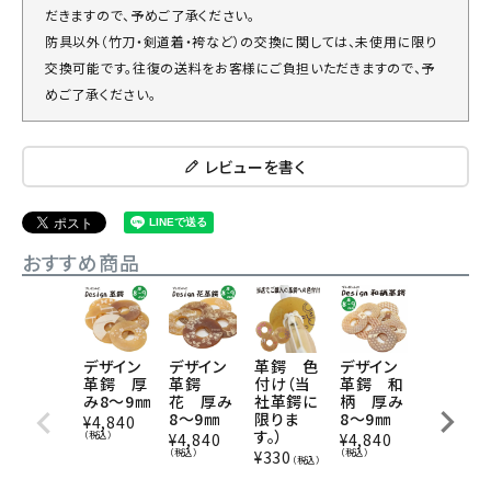
だきますので、予めご了承ください。
防具以外（竹刀・剣道着・袴など）の交換に関しては、未使用に限り
交換可能です。往復の送料をお客様にご負担いただきますので、予
めご了承ください。
レビューを書く
おすすめ商品
デザイン
デザイン
革鍔 色
デザイン
デザイン
革鍔 厚
革鍔
付け（当
革鍔 和
革鍔 厚
み8～9㎜
花 厚み
社革鍔に
柄 厚み
み6～8
8～9㎜
限りま
8～9㎜
¥
4,840
¥
3,960
す。）
（税込）
（税込）
¥
4,840
¥
4,840
（税込）
（税込）
¥
330
（税込）