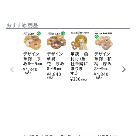
おすすめ商品
デザイン
デザイン
革鍔 色
デザイン
デザイン
革鍔 厚
革鍔
付け（当
革鍔 和
革鍔 厚
み8～9㎜
花 厚み
社革鍔に
柄 厚み
み6～8
8～9㎜
限りま
8～9㎜
¥
4,840
¥
3,960
す。）
（税込）
（税込）
¥
4,840
¥
4,840
（税込）
（税込）
¥
330
（税込）