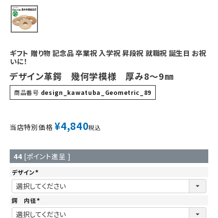
ギフト 贈り物 記念品 卒業祝 入学祝 昇段祝 就職祝 誕生日 お祝
いに！
デザイン革鍔 幾何学模様 厚み8～9㎜
商品番号
design_kawatuba_Geometric_89
¥
4,840
当店特別価格
税込
44
[ポイント進呈 ]
デザイン
(
必
須
)
鍔 内径
(
必