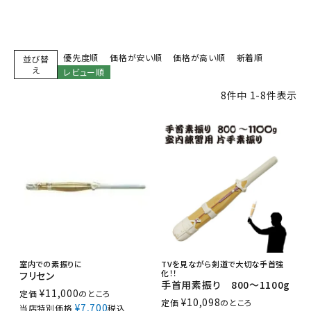
優先度順
価格が安い順
価格が高い順
新着順
並び替
え
レビュー順
8
件中
1
-
8
件表示
室内での素振りに
TVを見ながら剣道で大切な手首強
化！！
フリセン
手首用素振り 800～1100g
¥
11,000
定価
のところ
¥
10,098
定価
のところ
¥
7,700
当店特別価格
税込