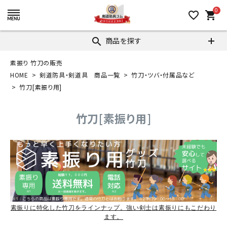
0
favorite_border
shopping_cart
商品を探す
search
素振り 竹刀の販売
HOME
剣道防具・剣道具 商品一覧
竹刀・ツバ・付属品など
竹刀[素振り用]
竹刀[素振り用]
素振りに特化した竹刀をラインナップ。強い剣士は素振りにもこだわり
ます。