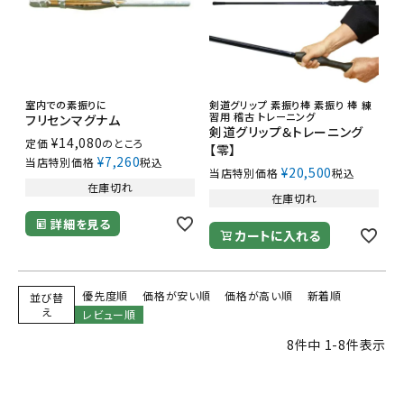
室内での素振りに
剣道グリップ 素振り棒 素振り 棒 練
習用 稽古 トレーニング
フリセンマグナム
剣道グリップ＆トレーニング
¥
14,080
定価
のところ
【零】
¥
7,260
当店特別価格
税込
¥
20,500
当店特別価格
税込
在庫切れ
在庫切れ
詳細を見る
カートに入れる
優先度順
価格が安い順
価格が高い順
新着順
並び替
え
レビュー順
8
件中
1
-
8
件表示