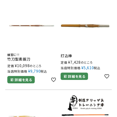
練習に！！
打込棒
竹刀型素振刀
¥
7,428
定価
のところ
¥
10,098
定価
のところ
¥
5,610
当店特別価格
税込
¥
9,790
当店特別価格
税込
詳細を見る
詳細を見る