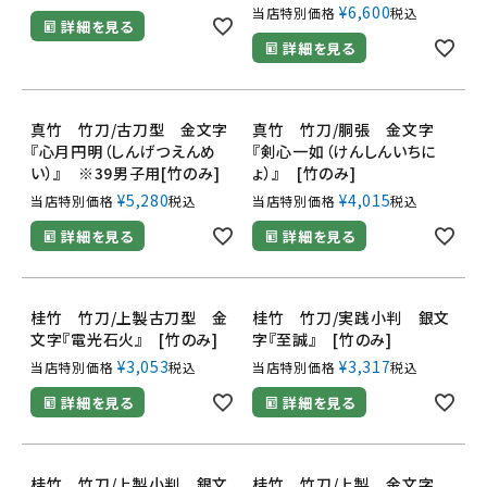
¥
6,600
当店特別価格
税込
詳細を見る
詳細を見る
真竹 竹刀/古刀型 金文字
真竹 竹刀/胴張 金文字
『心月円明（しんげつえんめ
『剣心一如（けんしんいちに
い）』 ※39男子用[竹のみ]
ょ）』 [竹のみ]
¥
5,280
¥
4,015
当店特別価格
税込
当店特別価格
税込
詳細を見る
詳細を見る
桂竹 竹刀/上製古刀型 金
桂竹 竹刀/実践小判 銀文
文字『電光石火』 [竹のみ]
字『至誠』 [竹のみ]
¥
3,053
¥
3,317
当店特別価格
税込
当店特別価格
税込
詳細を見る
詳細を見る
桂竹 竹刀/上製小判 銀文
桂竹 竹刀/上製 金文字