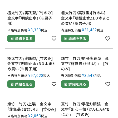
極太竹刀/実践型/ [竹のみ]
極太竹刀/実践型/[竹のみ]
金文字『明鏡止水』（※男子
金文字『明鏡止水』１０本まと
用）
め買い（※男子用）
¥
3,333
¥
31,482
当店特別価格
税込
当店特別価格
税込
詳細を見る
詳細を見る
極太竹刀/実践型/ [竹のみ]
燻竹 竹刀/胴張実践型 金
金文字『明鏡止水』３０本まと
文字『施無畏（せむい）』 [竹
め買い（※男子用）
のみ]
¥
97,020
¥
3,548
当店特別価格
税込
当店特別価格
税込
詳細を見る
詳細を見る
燻竹 竹刀/上製 金文字
真竹 竹刀/手造り胴張 金
『施無畏（せむい）』 [竹のみ]
文字『剣心一如（けんしんいち
にょ）』 [竹のみ]
¥
2,063
当店特別価格
税込