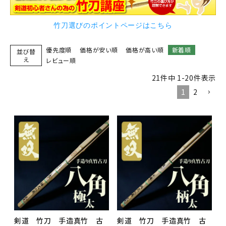
竹刀選びのポイントページはこちら
優先度順
価格が安い順
価格が高い順
新着順
並び替
え
レビュー順
21
件中
1
-
20
件表示
1
2
剣道 竹刀 手造真竹 古
剣道 竹刀 手造真竹 古