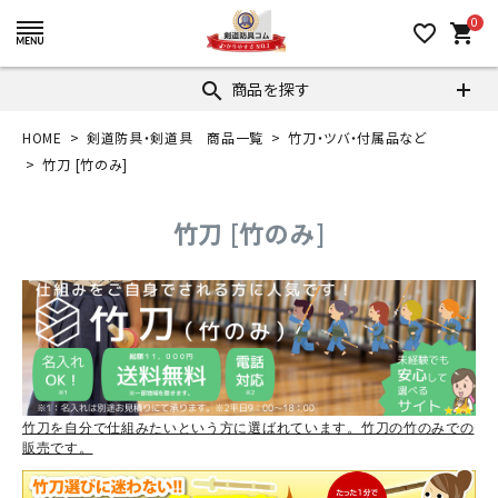
0
favorite_border
shopping_cart
商品を探す
search
HOME
剣道防具・剣道具 商品一覧
竹刀・ツバ・付属品など
竹刀 [竹のみ]
竹刀 [竹のみ]
竹刀を自分で仕組みたいという方に選ばれています。竹刀の竹のみでの
販売です。