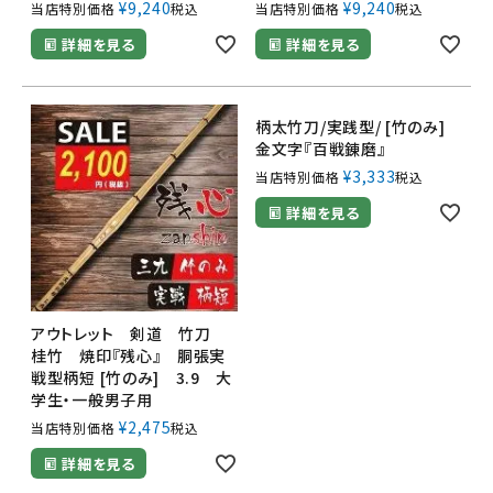
¥
9,240
¥
9,240
当店特別価格
税込
当店特別価格
税込
詳細を見る
詳細を見る
柄太竹刀/実践型/ [竹のみ]
金文字『百戦錬磨』
¥
3,333
当店特別価格
税込
詳細を見る
アウトレット 剣道 竹刀
桂竹 焼印『残心』 胴張実
戦型柄短 [竹のみ] 3.9 大
学生・一般男子用
¥
2,475
当店特別価格
税込
詳細を見る