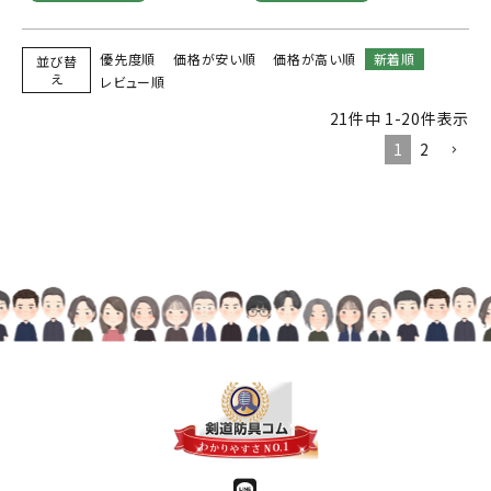
優先度順
価格が安い順
価格が高い順
新着順
並び替
え
レビュー順
21
件中
1
-
20
件表示
1
2