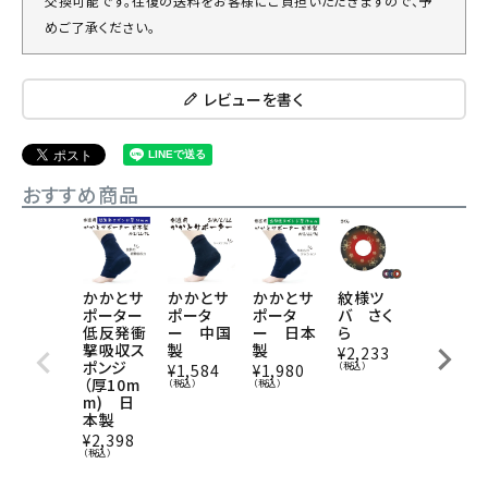
交換可能です。往復の送料をお客様にご負担いただきますので、予
めご了承ください。
レビューを書く
おすすめ商品
かかとサ
かかとサ
かかとサ
紋様ツ
剣道用
ポーター
ポータ
ポータ
バ さく
かかとサ
低反発衝
ー 中国
ー 日本
ら
ポータ
撃吸収ス
製
製
ー YAM
¥
2,233
ポンジ
AYA
（税込）
¥
1,584
¥
1,980
（厚10m
（税込）
（税込）
¥
2,860
m) 日
（税込）
本製
¥
2,398
（税込）