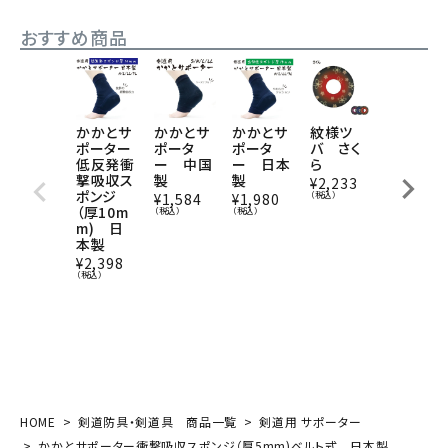
おすすめ商品
かかとサ
かかとサ
かかとサ
紋様ツ
剣道用
ポーター
ポータ
ポータ
バ さく
かかとサ
低反発衝
ー 中国
ー 日本
ら
ポータ
撃吸収ス
製
製
ー YAM
¥
2,233
ポンジ
AYA
（税込）
¥
1,584
¥
1,980
（厚10m
（税込）
（税込）
¥
2,860
m) 日
（税込）
本製
¥
2,398
（税込）
HOME
剣道防具・剣道具 商品一覧
剣道用 サポーター
かかとサポーター衝撃吸収スポンジ（厚5mm)ベルト式 日本製