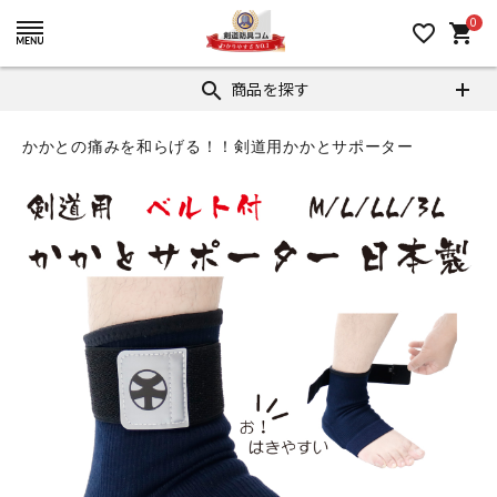
0
favorite_border
shopping_cart
商品を探す
search
かかとの痛みを和らげる！！剣道用かかとサポーター