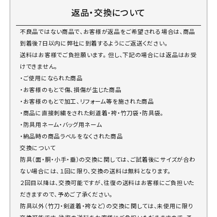
返品・交換について
不良品ではない商品で、お客様が返品をご希望される場合は、商品
到着後7日以内に弊社に到着するようにご返送ください。
送料はお客様でご負担願います。 但し、下記の場合には返品はお受
けできません。
・ご使用になられた商品
・お客様のもとで傷、損傷が生じた商品
・お客様のもとで加工、リフォーム等を施された商品
・商品に直接刺繍をされた剣道着・袴・竹刀袋・防具袋。
・防具用ネーム・バッグ用ネーム
・納品時の商品ラベルをなくされた商品
交換について
防具（面・胴・小手・垂）の交換に関しては、ご試着後にサイズが合わ
ない場合には、１回に限り、交換の送料は無料となります。
２回目以降は、交換可能ですが、往復の送料はお客様にご負担いた
だきますので、予めご了承ください。
防具以外（竹刀・剣道着・袴など）の交換に関しては、未使用に限り