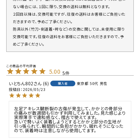
ない場合には、１回に限り、交換の送料は無料となります。
２回目以降は、交換可能ですが、往復の送料はお客様にご負担いた
だきますので、予めご了承ください。
防具以外（竹刀・剣道着・袴など）の交換に関しては、未使用に限り
交換可能です。往復の送料をお客様にご負担いただきますので、予
めご了承ください。
5.00
5
いとちん802
6
東京都
50代
男性
購入者
投稿日
2026/05/23
左足アキレス腱断裂の古傷が発生して、かかとの骨部分
の痛みが数週間も引かず利用してみました。見た感じより
実際薄手で違和感なく、稽古で使えてます。

急いで勢いよく装着しようとするとかかと部分の生地が
引っ張られて、瞬間的に負担がかかり、破れそうになった
ので、装着時は注意しながら使用してます。