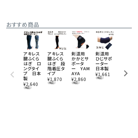
おすすめ商品
アキレス
アキレス
剣道用
剣道用
剣道用
腱ふくら
腱ふくら
かかとサ
ひじサポ
アンクル
はぎ ロ
はぎ 段
ポータ
ーター
ガード
ングタイ
階着圧タ
ー YAM
日本製
サポータ
プ 日本
イプ
AYA
ー（底：皮
¥
1,661
製
革製）
（税込）
¥
1,870
¥
2,860
日本製
（税込）
（税込）
¥
2,640
（税込）
¥
2,134
（税込）