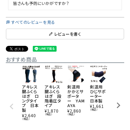
皆さんも予防にいかがですか？
すべてのレビューを見る
レビューを書く
おすすめ商品
アキレス
アキレス
剣道用
剣道用
剣道用
腱ふくら
腱ふくら
かかとサ
ひじサポ
アンクル
はぎ ロ
はぎ 段
ポータ
ーター
ガード
ングタイ
階着圧タ
ー YAM
日本製
サポータ
プ 日本
イプ
AYA
ー（底：皮
¥
1,661
製
革製）
（税込）
¥
1,870
¥
2,860
日本製
（税込）
（税込）
¥
2,640
（税込）
¥
2,134
（税込）