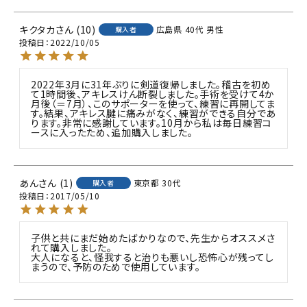
キクタカ
10
広島県
40代
男性
購入者
投稿日
2022/10/05
2022年3月に31年ぶりに剣道復帰しました。稽古を初め
て1時間後、アキレスけん断裂しました。手術を受けて4か
月後（＝7月）、このサポーターを使って、練習に再開してま
す。結果、アキレス腱に痛みがなく、練習ができる自分であ
ります。非常に感謝しています。10月から私は毎日練習コ
ースに入ったため、追加購入しました。
あん
1
東京都
30代
購入者
投稿日
2017/05/10
子供と共にまだ始めたばかりなので、先生からオススメさ
れて購入しました。

大人になると、怪我すると治りも悪いし恐怖心が残ってし
まうので、予防のためで使用しています。