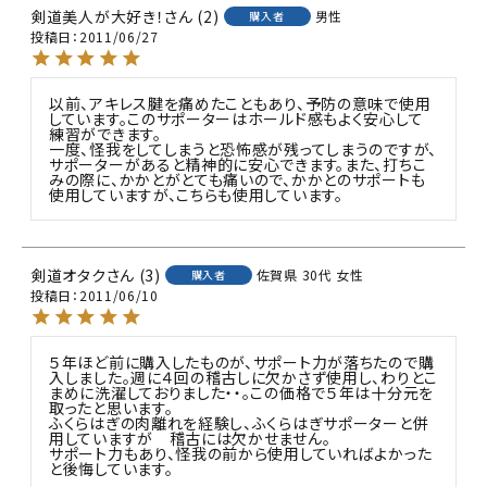
剣道美人が大好き！
2
男性
購入者
投稿日
2011/06/27
以前、アキレス腱を痛めたこともあり、予防の意味で使用
しています。このサポーターはホールド感もよく安心して
練習ができます。

一度、怪我をしてしまうと恐怖感が残ってしまうのですが、
サポーターがあると精神的に安心できます。また、打ちこ
みの際に、かかとがとても痛いので、かかとのサポートも
使用していますが、こちらも使用しています。
剣道オタク
3
佐賀県
30代
女性
購入者
投稿日
2011/06/10
５年ほど前に購入したものが、サポート力が落ちたので購
入しました。週に４回の稽古しに欠かさず使用し、わりとこ
まめに洗濯しておりました・・。この価格で５年は十分元を
取ったと思います。

ふくらはぎの肉離れを経験し、ふくらはぎサポーターと併
用していますが　稽古には欠かせません。

サポート力もあり、怪我の前から使用していればよかった
と後悔しています。
