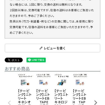
ない場合には、１回に限り、交換の送料は無料となります。
２回目以降は、交換可能ですが、往復の送料はお客様にご負担いた
だきますので、予めご了承ください。
防具以外（竹刀・剣道着・袴など）の交換に関しては、未使用に限り
交換可能です。往復の送料をお客様にご負担いただきますので、予
めご了承ください。
レビューを書く
おすすめ商品
【テーピ
【テーピ
【テーピ
【テーピ
【テーピ
ング】ニト
ング】ニト
ング】ニト
ング】ニト
ング】ニト
リート
リートEB
リート
リートEB
リート
キネシオ
TAPE
キネロジ
H TAP
コットン