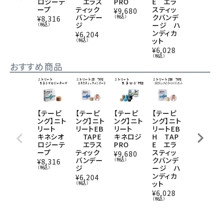
ロジーテ
エラス
PRO
E エラ
バンテー
ープ
ティック
スティッ
ジ
¥
9,680
バンデー
クバンデ
（税込）
¥
8,316
¥
4,950
ジ
ージ ハ
（税込）
（税込）
ンディカ
¥
6,204
ット
（税込）
¥
6,028
（税込）
おすすめ商品
【テーピ
【テーピ
【テーピ
【テーピ
【テーピ
ング】ニト
ング】ニト
ング】ニト
ング】ニト
ング】ニト
リート
リートEB
リート
リートEB
リート
キネシオ
TAPE
キネロジ
H TAP
コットン
ロジーテ
エラス
PRO
E エラ
バンテー
ープ
ティック
スティッ
ジ
¥
9,680
バンデー
クバンデ
（税込）
¥
8,316
¥
4,950
ジ
ージ ハ
（税込）
（税込）
ンディカ
¥
6,204
ット
（税込）
¥
6,028
（税込）