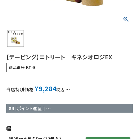
【テーピング】ニトリート キネシオロジEX
商品番号
KT-E
¥
9,284
当店特別価格
〜
税込
84
[ポイント進呈 ]
〜
幅
幅25㎜＊長さ5m（12巻入）