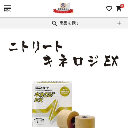
0
favorite_border
shopping_cart
商品を探す
search