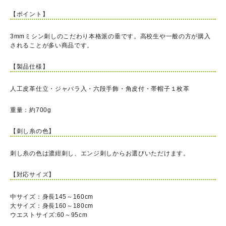
【ポイント】
3mmミシン刺しのこだわり本格派の垂です。高校生や一般の方が購入
されることが多い商品です。
【製品仕様】
人工皮革仕立・ジャバラ入・六段手飾・角皮付・帯帽子１枚革
重量：約700g
【刺し糸の色】
刺し糸の色は濃紺刺し、エンジ刺しからお選びいただけます。
【対応サイズ】
中サイズ：身長145～160cm
大サイズ：身長160～180cm
ウエストサイズ:60～95cm