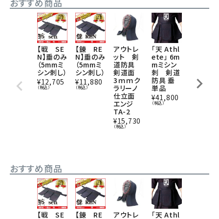
おすすめ商品
【錬 RE
アウトレ
「天 Athl
【戦 SE
【戦 SE
N】垂のみ
ット 剣
ete」 6m
N】 人
N】垂のみ
（5mmミ
道防具
mミシン
工皮革仕
（5mmミ
シン刺し）
剣道面
刺 剣道
立て面の
シン刺し）
3ｍｍク
防具 垂
み ver,
¥
11,880
¥
12,705
ラリーノ
単品
鉄紺 （
（税込）
（税込）
仕立面
mmミシ
¥
41,800
エンジ
ン・軽合
（税込）
TA-2
金面金）
二重下
¥
15,730
付面乳
（税込）
革・面紐
紺並付き
¥
21,203
（税込）
おすすめ商品
【錬 RE
アウトレ
「天 Athl
【戦 SE
【戦 SE