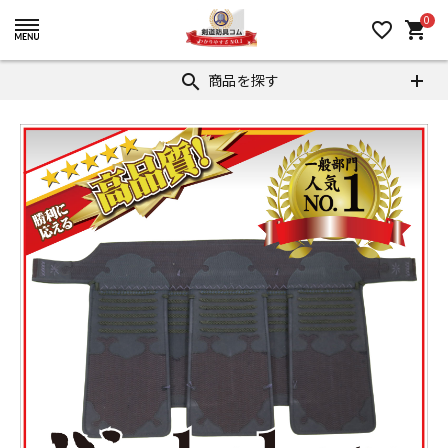
0
favorite_border
shopping_cart
商品を探す
search