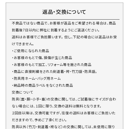
返品・交換について
不良品ではない商品で、お客様が返品をご希望される場合は、商品
到着後7日以内に弊社に到着するようにご返送ください。
送料はお客様でご負担願います。 但し、下記の場合には返品はお受
けできません。
・ご使用になられた商品
・お客様のもとで傷、損傷が生じた商品
・お客様のもとで加工、リフォーム等を施された商品
・商品に直接刺繍をされた剣道着・袴・竹刀袋・防具袋。
・防具用ネーム・バッグ用ネーム
・納品時の商品ラベルをなくされた商品
交換について
防具（面・胴・小手・垂）の交換に関しては、ご試着後にサイズが合わ
ない場合には、１回に限り、交換の送料は無料となります。
２回目以降は、交換可能ですが、往復の送料はお客様にご負担いた
だきますので、予めご了承ください。
防具以外（竹刀・剣道着・袴など）の交換に関しては、未使用に限り