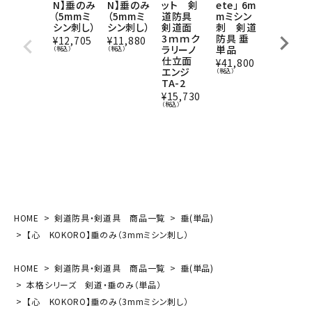
N】垂のみ
ット 剣
ete」 6m
N】 人
N】垂のみ
（5mmミ
道防具
mミシン
工皮革仕
（5mmミ
シン刺し）
剣道面
刺 剣道
立て面の
シン刺し）
3ｍｍク
防具 垂
み ver,
¥
11,880
¥
12,705
ラリーノ
単品
鉄紺 （
（税込）
（税込）
仕立面
mmミシ
¥
41,800
エンジ
ン・軽合
（税込）
TA-2
金面金）
二重下
¥
15,730
付面乳
（税込）
革・面紐
紺並付き
¥
21,203
（税込）
HOME
剣道防具・剣道具 商品一覧
垂(単品)
【心 KOKORO】垂のみ（3mmミシン刺し）
HOME
剣道防具・剣道具 商品一覧
垂(単品)
本格シリーズ 剣道・垂のみ（単品）
【心 KOKORO】垂のみ（3mmミシン刺し）