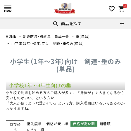
0
favorite_border
shopping_cart
商品を探す
search
HOME
剣道防具・剣道具 商品一覧
垂(単品)
小学生（1年～3年）向け 剣道・垂のみ(単品)
小学生（1年～3年）向け 剣道・垂のみ
(単品)
小学校1年～3年生向けの垂
小学校で剣道を始める方のご購入が多く、『身体がすぐ大きくなるから
安いものがいい』という方や、
『大人が使うような垂がいい』という方。購入理由はいろいろあるのが
わかりますね。
優先度順
価格が安い順
価格が高い順
新着順
並び替
え
レビュー順