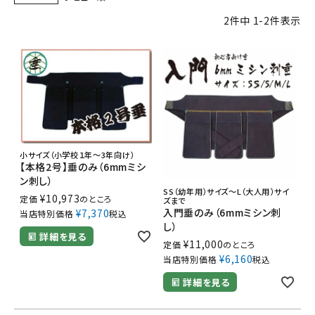
2
件中
1
-
2
件表示
小サイズ（小学校１年～3年向け）
【本格2号】垂のみ（6mmミシ
ン刺し）
SS（幼年用）サイズ～L（大人用）サイ
¥
10,973
定価
のところ
ズまで
入門垂のみ（6mmミシン刺
¥
7,370
当店特別価格
税込
し）
詳細を見る
¥
11,000
定価
のところ
¥
6,160
当店特別価格
税込
詳細を見る