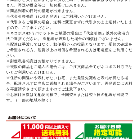
また、再送や返金等は一切お受け出来ません。
※商品到着の日時の指定が出来ません。
※代金引換発送（代引き発送）はご利用いただけません。
※代引きをご選択の場合、送料は変更せずに代引きのまま送付いたしま
すので、ご了承ください。
※ネコポス/ゆうパケットをご希望の場合は「代金引換」以外の決済方
法ご選択ください。 ※配達が遅延した場合の補償はございません。
※配達は手渡しではなく、郵便受けへの投函となります。受領の確認を
ご希望される方、運賃以上の補償を希望される方は宅急便をご利用くだ
さい。
※郵便私書箱宛はお預かりできません。
※複数の商品をご購入の場合には、ご注文商品全てがネコポス対応でな
いとご利用いただけません。
※住所の間違いや表札がないお宅、また発送先宛名と表札が異なる場
合、配達されずに当店に返却される場合がございます。再発送には送料
を再度請求させて頂きますのでご注意下さい。
※お届け日数は宅配便同様で、全国翌日または翌々日の配送が可能で
す。（一部の地域を除く）