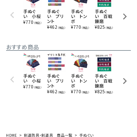
手ぬぐ
手ぬぐ
手ぬぐ
手ぬぐ
手ぬぐ
い 小桜
い プリ
い トン
い 百戦
い 手捺
ント
ボ
錬磨
染 百戦
¥
770
（税込）
錬磨、克
¥
462
¥
770
¥
825
（税込）
（税込）
（税込）
己忍耐
¥
741
（税込
おすすめ商品
手ぬぐ
手ぬぐ
手ぬぐ
手ぬぐ
手ぬぐ
い 小桜
い プリ
い トン
い 百戦
い 手捺
ント
ボ
錬磨
染 百戦
¥
770
（税込）
錬磨、克
¥
462
¥
770
¥
825
（税込）
（税込）
（税込）
己忍耐
¥
741
（税込
HOME
剣道防具・剣道具 商品一覧
手ぬぐい