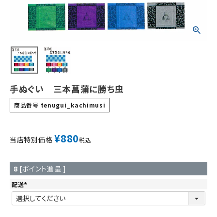
手ぬぐい 三本菖蒲に勝ち虫
商品番号
tenugui_kachimusi
¥
880
当店特別価格
税込
8
[ポイント進呈 ]
配送
(
必
須
)