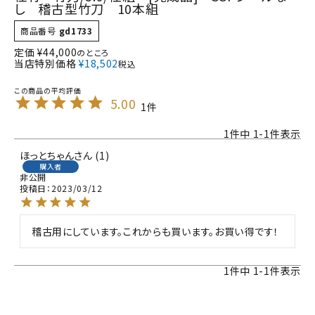
し 稽古型竹刀 10本組
商品番号
gd1733
定価
¥
44,000
のところ
当店特別価格
¥
18,502
税込
5.00
1
1
件中
1
-
1
件表示
ほっとちゃん
1
購入者
非公開
投稿日
2023/03/12
稽古用にしています。これからも買います。お買い得です！
1
件中
1
-
1
件表示