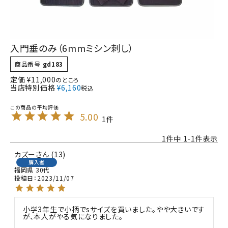
入門垂のみ（6mmミシン刺し）
商品番号
gd183
定価
¥
11,000
のところ
当店特別価格
¥
6,160
税込
5.00
1
1
件中
1
-
1
件表示
カズー
13
購入者
福岡県
30代
投稿日
2023/11/07
小学3年生で小柄でsサイズを買いました。やや大きいです
が、本人がやる気になりました。