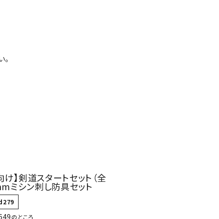
ツバ・ツバ止め
い。
向け】剣道スタートセット（全
5mmミシン刺し防具セット
d279
649
のところ