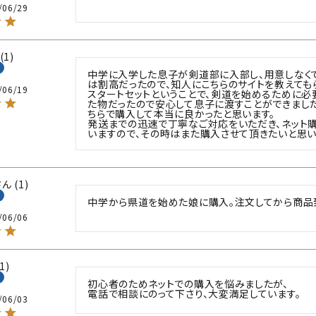
/06/29
1
中学に入学した息子が剣道部に入部し、用意しなく
は割高だったので、知人にこちらのサイトを教えてもら
/06/19
スタートセットということで、剣道を始めるために必
た物だったので安心して息子に渡すことができまし
ちらで購入して本当に良かったと思います。

発送までの迅速で丁寧なご対応をいただき、ネット
いますので、その時はまた購入させて頂きたいと思い
1
中学から県道を始めた娘に購入。注文してから商品到
/06/06
1
初心者のためネットでの購入を悩みましたが、

電話で相談にのって下さり、大変満足しています。
/06/03