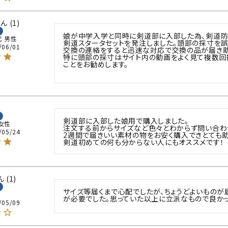
1
娘が中学入学と同時に剣道部に入部した為、剣道防
代
男性
剣道スタータセットを発注しました。頭部の採寸を誤
/06/01
交換の連絡をすると迅速な対応で交換の品が届き助か
特に頭部の採寸はサイト内の動画をよく見て複数回
ことをお勧めします。

剣道部に入部した娘用で購入しました。

女性
注文する前からサイズなど色々とわからず問い合わせ
/05/24
2週間で届きいい素材の物をお安く購入できとても助
1
サイズ等届くまで心配でしたが、ちょうどよいものが
が必要でした。思っていた以上に立派なもので良かっ
/05/09