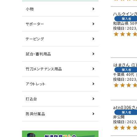
小物
ハルクイン
購入者
和歌山県
50
サポーター
投稿日
2023
テーピング
試合・審判用品
はま
1
竹刀メンテナンス用品
購入者
千葉県
40代
投稿日
2023
アウトレット
打込台
atn0306
購入者
防具付属品
非公開
投稿日
2023