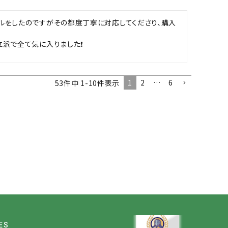
ルをしたのですがその都度丁寧に対応してくださり、購入
派で全て気に入りました❗

1
2
…
6
53
件中
1
-
10
件表示
ES