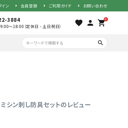
グイン
会員登録
ご利用ガイド
お問い合わせ
22-3884
0
favorite
person
shopping_cart
9:00～18:00（定休日 - 土日祝日）
search
胴（単品）
防具セット
mmミシン刺し防具セットのレビュー
素振り用竹刀