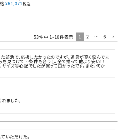
格
¥
61,072
税込
1
2
…
6
53
件中
1
-
10
件表示
た部活で、応援したかったのですが、道具が高く悩んでま
を見つけて…条件も合うし、全て揃って他より安い！！　
、サイズ等心配でしたが買って良かったです。また、何か
くれました。
していただけた。