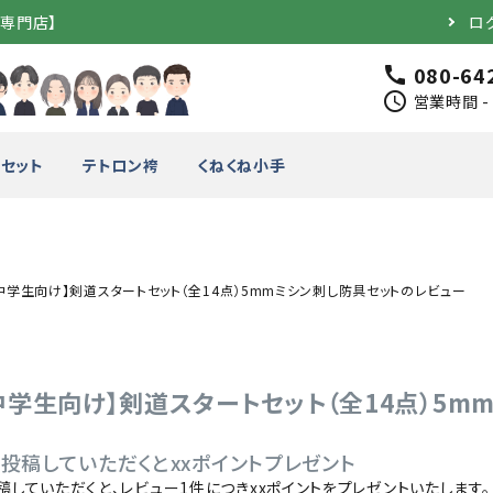
道専門店】
ロ
080-64
call
schedule
営業時間 - 
セット
テトロン袴
くねくね小手
中学生向け】剣道スタートセット（全14点）5mmミシン刺し防具セットのレビュー
完成品）
面（単品）
品）
垂（単品）
中学生向け】剣道スタートセット（全14点）5
竹のみ
投稿していただくとxxポイントプレゼント
稿していただくと、レビュー1件につきxxポイントをプレゼントいたします。