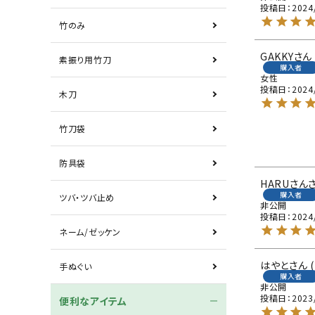
投稿日
2024
竹のみ
GAKKY
素振り用竹刀
購入者
女性
投稿日
2024
木刀
竹刀袋
防具袋
HARUさん
購入者
ツバ・ツバ止め
非公開
投稿日
2024
ネーム/ゼッケン
はやと
手ぬぐい
購入者
非公開
投稿日
2023
便利なアイテム