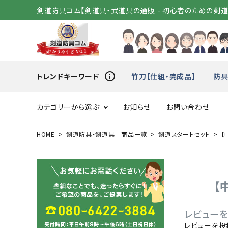
剣道防具コム【剣道具・武道具の通販 - 初心者のための剣
info_outline
トレンドキーワード
竹刀【仕組・完成品】
防具
カテゴリーから選ぶ
お知らせ
お問い合わせ
HOME
剣道防具・剣道具 商品一覧
剣道スタートセット
【
スタートセット
竹刀（
変わり胴
小手（単
【
剣道着
袴
レビューを
レビューを投