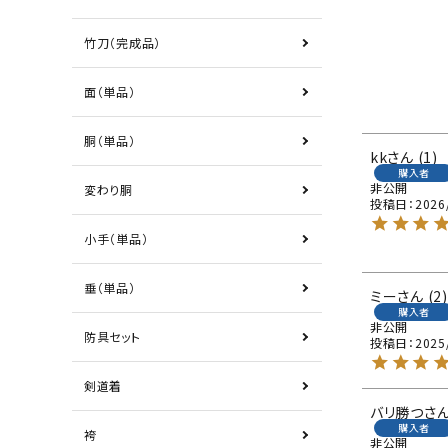
竹刀（完成品）
面（単品）
胴（単品）
kk
1
購入者
非公開
変わり胴
投稿日
2026
小手（単品）
垂（単品）
ミー
2
購入者
非公開
防具セット
投稿日
2025
剣道着
バリ勝つ
購入者
袴
非公開