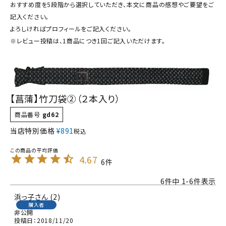
おすすめ度を5段階から選択していただき、本文に商品の感想やご要望をご
記入ください。
よろしければプロフィールをご記入ください。
※レビュー投稿は、1商品につき1回ご記入いただけます。
【菖蒲】竹刀袋②（２本入り）
商品番号
gd62
当店特別価格
¥
891
税込
4.67
6
6
件中
1
-
6
件表示
浜っ子
2
購入者
非公開
投稿日
2018/11/20