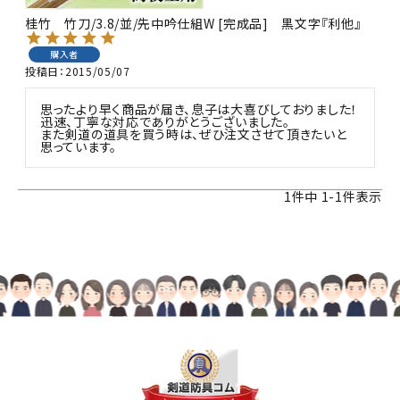
桂竹 竹刀/3.8/並/先中吟仕組W [完成品] 黒文字『利他』
購入者
投稿日
2015/05/07
思ったより早く商品が届き、息子は大喜びしておりました！

迅速、丁寧な対応でありがとうございました。

また剣道の道具を買う時は、ぜひ注文させて頂きたいと
1
件中
1
-
1
件表示