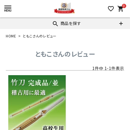
0
favorite_border
shopping_cart
商品を探す
search
HOME
ともこさんのレビュー
ともこさんのレビュー
1
件中
1
-
1
件表示