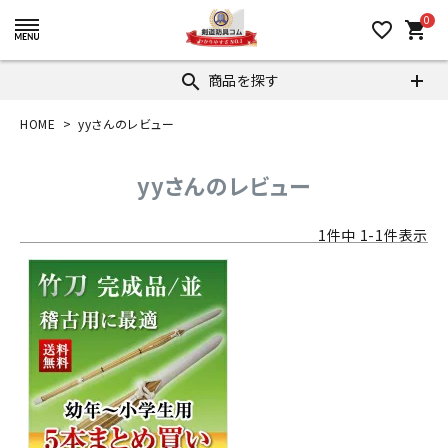
0
favorite_border
shopping_cart
商品を探す
search
HOME
yyさんのレビュー
yyさんのレビュー
1
件中
1
-
1
件表示