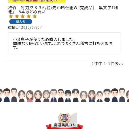
桂竹 竹刀/2.8-3.6/並/先中吟仕組W [完成品] 黒文字『利
他』 5本まとめ買い
購入者
投稿日
2015/07/07
小３息子が使うため購入しました。

問題なく使っています。これでたくさん稽古に打ち込めま
す。
1
件中
1
-
1
件表示