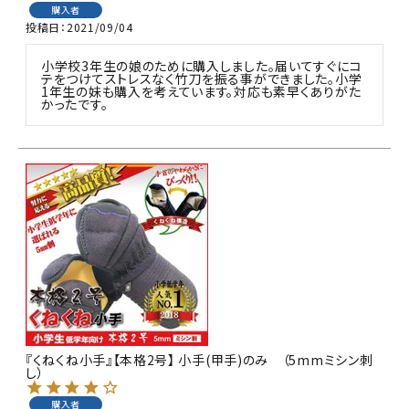
購入者
投稿日
2021/09/04
小学校3年生の娘のために購入しました。届いてすぐにコ
テをつけてストレスなく竹刀を振る事ができました。小学
1年生の妹も購入を考えています。対応も素早くありがた
かったです。
『くねくね小手』【本格2号】 小手(甲手)のみ （5mmミシン刺
し）
購入者