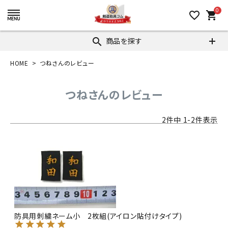
0
favorite_border
shopping_cart
商品を探す
search
HOME
つねさんのレビュー
つねさんのレビュー
2
件中
1
-
2
件表示
防具用刺繍ネーム小 2枚組(アイロン貼付けタイプ)