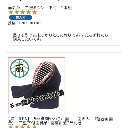
面乳革 二重ミシン 下付 2本組
購入者
投稿日
2023/01/06
良さそうです。しっかりとした作りです。またちぎれたら

購入したいです。
【錬 REN】 5㎜織刺やわらか面 面のみ （軽合金面
金） 二重下付面乳革・面紐紺並7尺付き