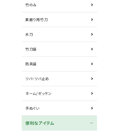
竹のみ
素振り用竹刀
木刀
竹刀袋
防具袋
ツバ・ツバ止め
ネーム/ゼッケン
手ぬぐい
便利なアイテム