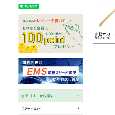
木刀
竹刀袋
ネーム/ゼッケン
手ぬぐ
赤樫木刀 
54.5ｃｍ
カテゴリーから探す
スタートセット