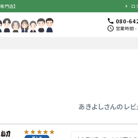
道専門店】
ロ
080-64
call
schedule
営業時間 - 
完成品）
面（単品）
品）
垂（単品）
あきよしさんのレビ
竹のみ
購入者