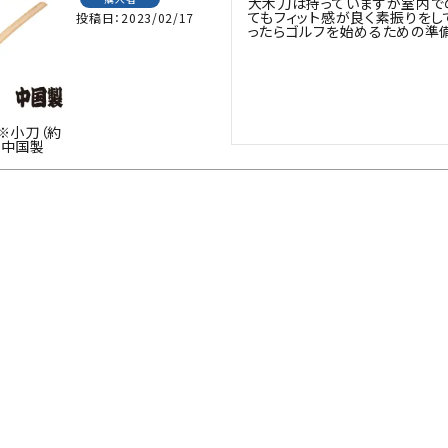
大木刀は持っていますが室内で
防具袋
てもフィット感が良く素振りをし
投稿日
2023/02/17
ったらゴルフを始めるための準
い
※小刀（約
） 中国製