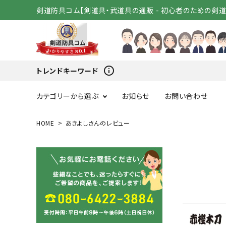
剣道防具コム【剣道具・武道具の通販 - 初心者のための剣
info_outline
トレンドキーワード
カテゴリーから選ぶ
お知らせ
お問い合わせ
HOME
あきよしさんのレビュー
スタートセット
竹刀（
変わり胴
小手（単
剣道着
袴