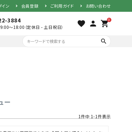
グイン
会員登録
ご利用ガイド
お問い合わせ
22-3884
0
favorite
person
shopping_cart
9:00～18:00（定休日 - 土日祝日）
search
胴（単品）
防具セット
ュー
1
件中
1
-
1
件表示
素振り用竹刀