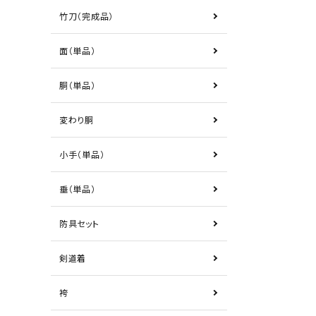
竹刀（完成品）
面（単品）
胴（単品）
変わり胴
小手（単品）
垂（単品）
防具セット
剣道着
袴