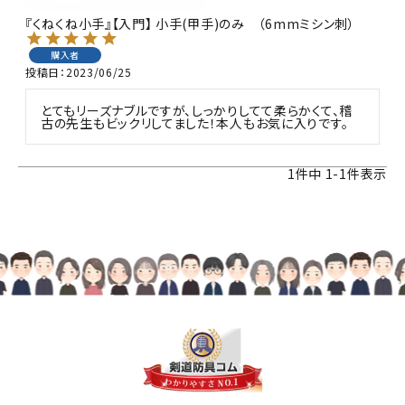
『くねくね小手』【入門】 小手(甲手)のみ （6mmミシン刺）
購入者
投稿日
2023/06/25
とてもリーズナブルですが、しっかりしてて柔らかくて、稽
古の先生もビックリしてました！本人もお気に入りです。
1
件中
1
-
1
件表示