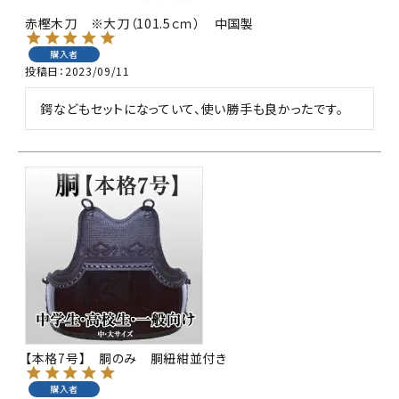
赤樫木刀 ※大刀（101.5ｃｍ） 中国製
購入者
投稿日
2023/09/11
鍔などもセットになっていて、使い勝手も良かったです。
【本格7号】 胴のみ 胴紐紺並付き
購入者