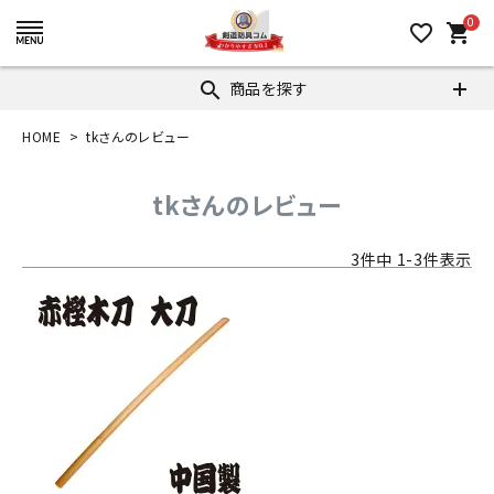
0
favorite_border
shopping_cart
商品を探す
search
HOME
tkさんのレビュー
tkさんのレビュー
3
件中
1
-
3
件表示