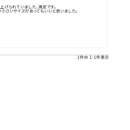
上げられていました、満足です。

ツバ・ツバ止め
り小さいサイズがあってもいいと思いました。
1
件中
1
-
1
件表示