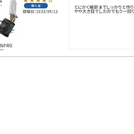
購入者
とにかく細部までしっかりと作り
防具袋
やや大き目でしたのでもう一回
投稿日
2023/09/12
い
NPRO
ラー