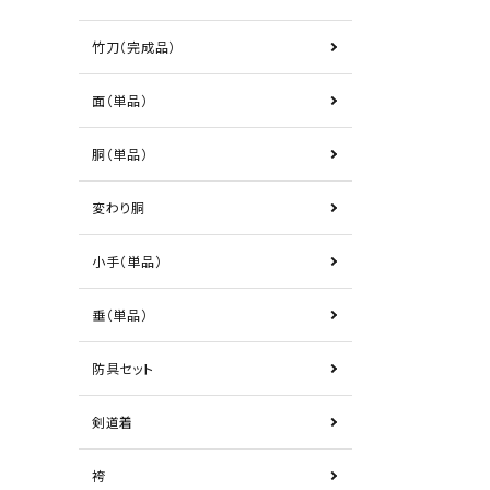
竹刀（完成品）
面（単品）
胴（単品）
変わり胴
小手（単品）
垂（単品）
防具セット
剣道着
袴