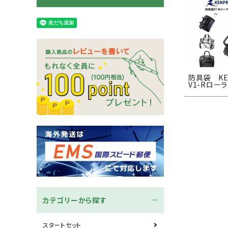
木刀
竹刀袋
ネーム/ゼッケン
手ぬぐ
防具袋 KE
V1-Rロー
カテゴリーから探す
スタートセット