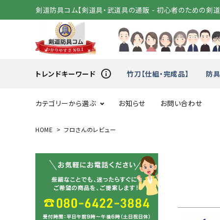
剣道防具コム【剣道具・武道具の通販 - 初心者のための剣
info_outline
トレンドキーワード
竹刀【仕組・完成品】
防具
カテゴリーから選ぶ
お知らせ
お問い合わせ
HOME
フロさんのレビュー
スタートセット
竹刀（
変わり胴
小手（単
剣道着
袴