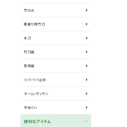
竹のみ
素振り用竹刀
木刀
竹刀袋
防具袋
ツバ・ツバ止め
ネーム/ゼッケン
手ぬぐい
便利なアイテム