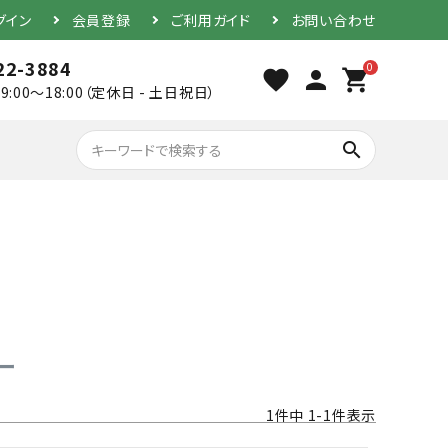
グイン
会員登録
ご利用ガイド
お問い合わせ
22-3884
0
favorite
person
shopping_cart
9:00～18:00（定休日 - 土日祝日）
search
胴（単品）
防具セット
ー
1
件中
1
-
1
件表示
素振り用竹刀