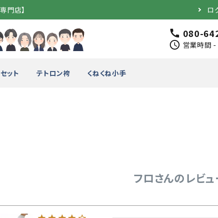
道専門店】
ロ
080-64
call
schedule
営業時間 - 
セット
テトロン袴
くねくね小手
完成品）
面（単品）
品）
垂（単品）
フロさんのレビュ
竹のみ