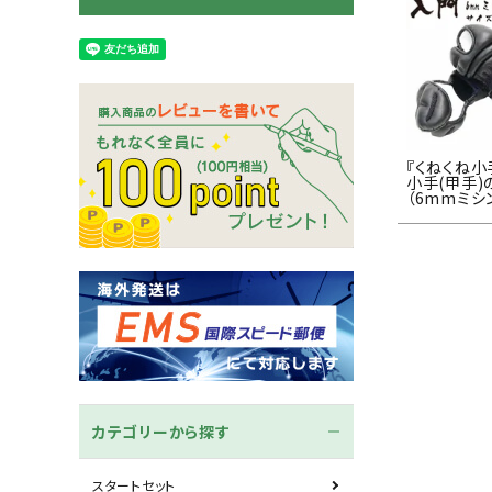
木刀
竹刀袋
ネーム/ゼッケン
手ぬぐ
『くねくね小
小手(甲手
（6mmミシ
カテゴリーから探す
スタートセット