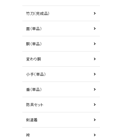
竹刀（完成品）
面（単品）
胴（単品）
変わり胴
小手（単品）
垂（単品）
防具セット
剣道着
袴