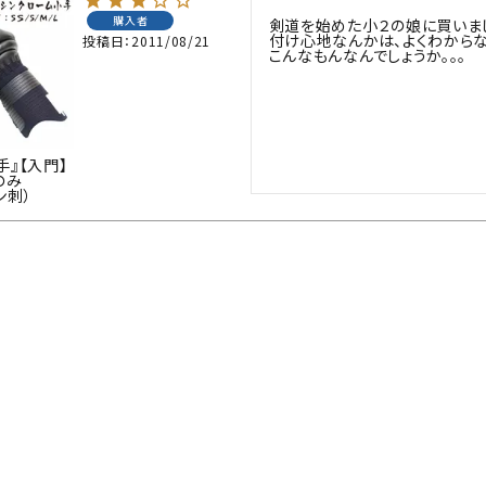
購入者
剣道を始めた小２の娘に買いまし
防具袋
付け心地なんかは、よくわからな
投稿日
2011/08/21
こんなもんなんでしょうか。。。
い
手』【入門】
)のみ
ン刺）