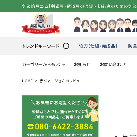
剣道防具コム【剣道具・武道具の通販 - 初心者のための剣
info_outline
トレンドキーワード
竹刀【仕組・完成品】
防具
カテゴリーから選ぶ
お知らせ
お問い合わせ
HOME
赤ジャージさんのレビュー
スタートセット
竹刀（
変わり胴
小手（単
剣道着
袴