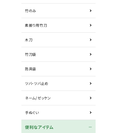
竹のみ
素振り用竹刀
木刀
竹刀袋
防具袋
ツバ・ツバ止め
ネーム/ゼッケン
手ぬぐい
便利なアイテム