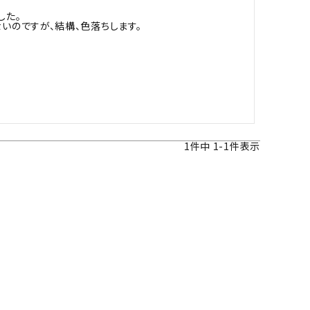
た。

ツバ・ツバ止め
いのですが、結構、色落ちします。

1
件中
1
-
1
件表示