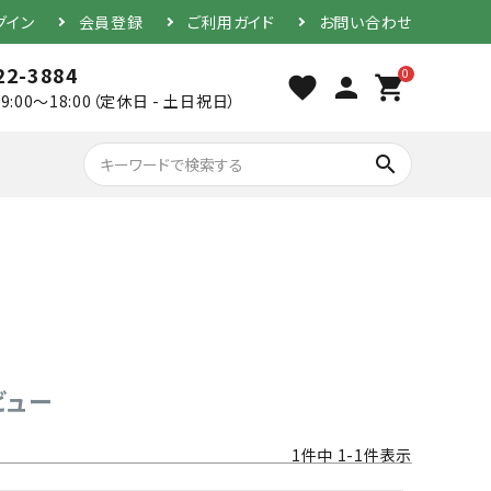
グイン
会員登録
ご利用ガイド
お問い合わせ
22-3884
0
favorite
person
shopping_cart
9:00～18:00（定休日 - 土日祝日）
search
胴（単品）
防具セット
ビュー
1
件中
1
-
1
件表示
素振り用竹刀