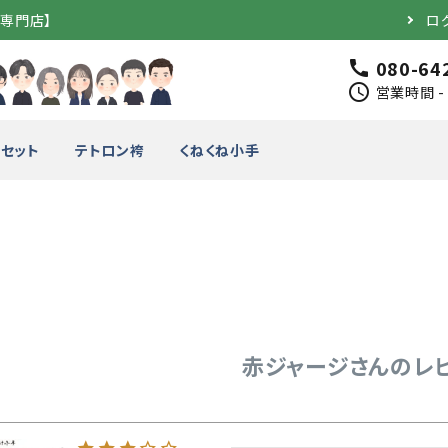
道専門店】
ロ
080-64
call
schedule
営業時間 - 
セット
テトロン袴
くねくね小手
完成品）
面（単品）
品）
垂（単品）
赤ジャージさんのレ
竹のみ