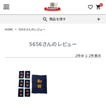
0
favorite_border
shopping_cart
商品を探す
search
HOME
5656さんのレビュー
5656さんのレビュー
2
件中
1
-
2
件表示