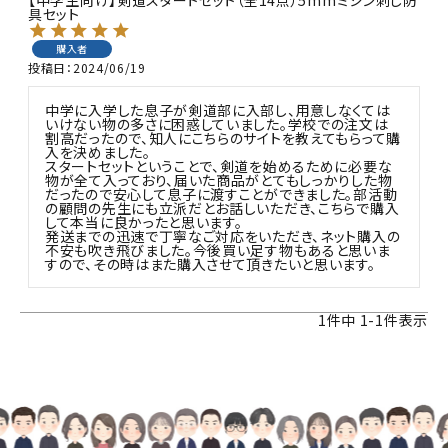
【中学生向け】剣道スタートセット（全14点）5mmミシン刺し防
具セット
購入者
投稿日
2024/06/19
中学に入学した息子が剣道部に入部し、用意しなくては
いけない物の多さに困惑していました。学校での注文は
割高だったので、知人にこちらのサイトを教えてもらって購
入を決めました。

スタートセットということで、剣道を始めるために必要な
物が全て入っており、届いた商品がとてもしっかりした物
だったので安心して息子に渡すことができました。部活動
の顧問の先生にも立派だとお話しいただき、こちらで購入
して本当に良かったと思います。

発送までの迅速で丁寧なご対応をいただき、ネット購入の
不安も吹き飛びました。今後買い足す物もあると思いま
すので、その時はまた購入させて頂きたいと思います。
1
件中
1
-
1
件表示