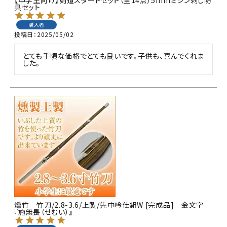
【中学生向け】剣道スタートセット（全14点）5mmミシン刺し防
具セット
購入者
投稿日
2025/05/02
とても手頃な価格でとても良いです。子供も、喜んでくれま
した。
燻竹 竹刀/2.8-3.6/上製/先中吟仕組W [完成品] 金文字
『施無畏（せむい）』