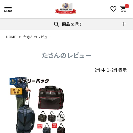
0
favorite_border
shopping_cart
商品を探す
search
HOME
たさんのレビュー
たさんのレビュー
2
件中
1
-
2
件表示