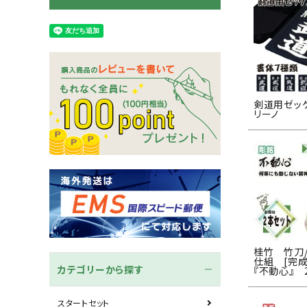
木刀
竹刀袋
ネーム/ゼッケン
手ぬぐ
剣道用ゼッ
リーノ
桂竹 竹刀/2.
仕組 [完
カテゴリーから探す
『不動心』 
スタートセット