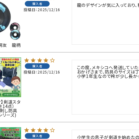
購入者
龍のデザインが気に入っており、
投稿日
2025/12/16
鍔友 龍柄
購入者
この度、メキシコへ発送していた
おかげさまで、防具のサイズは丁
投稿日
2025/12/16
小学1年生なので袴が少し長かっ
け】剣道スタ
全14点）
ン刺し防具
シリーズ)
購入者
小学生の息子が剣道を始めたの