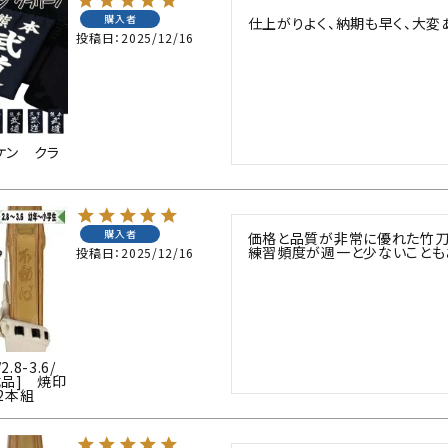
購入者
仕上がりよく、納期も早く、大変
防具袋
投稿日
2025/12/16
い
ケン クラ
購入者
価格と品質が非常に優れた竹刀だ
練習頻度が週一と少ないことも
投稿日
2025/12/16
8-3.6/
成品] 焼印
2本組