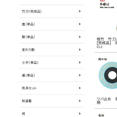
竹刀（完成品）
面（単品）
胴（単品）
桂竹 竹刀/
[完成品] 
心』
変わり胴
小手（単品）
垂（単品）
防具セット
ツバ止め 
剣道着
柄
袴