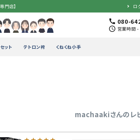
道専門店】
ロ
080-64
call
schedule
営業時間 - 
セット
テトロン袴
くねくね小手
完成品）
面（単品）
品）
垂（単品）
machaakiさんのレ
竹のみ