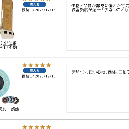
購入者
価格と品質が非常に優れた竹刀だ
練習頻度が週一と少ないことも
投稿日
2025/12/16
3.9/仕組
焼印『不動
購入者
デザイン、使い心地、価格、三拍
投稿日
2025/12/16
鍔友 蜻蛉