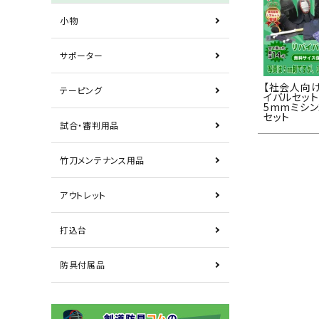
小物
サポーター
【社会人向
テーピング
イバルセット
5mmミシ
セット
試合・審判用品
竹刀メンテナンス用品
アウトレット
打込台
防具付属品