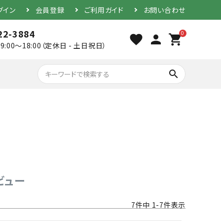
グイン
会員登録
ご利用ガイド
お問い合わせ
22-3884
0
favorite
person
shopping_cart
9:00～18:00（定休日 - 土日祝日）
search
胴（単品）
防具セット
ビュー
7
件中
1
-
7
件表示
素振り用竹刀