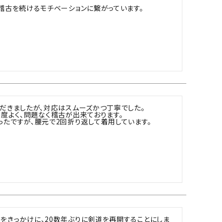
稽古を続けるモチベーションに繋がっています。
だきましたが、対応はスムーズかつ丁寧でした。

度よく、問題なく稽古が出来ております。

たですが、腰元で2回折り返して着用しています。
をきっかけに、20数年ぶりに剣道を再開することにしま