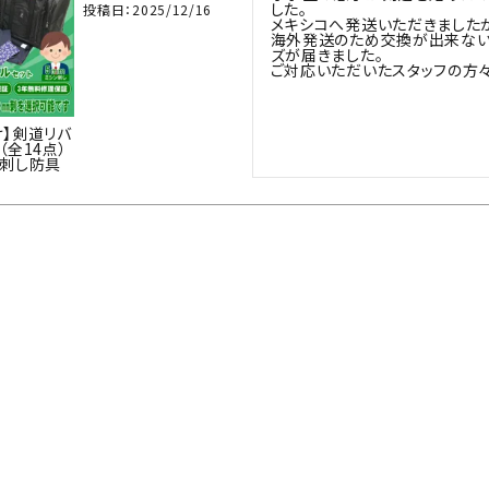
した。

投稿日
2025/12/16
メキシコへ発送いただきましたが
海外発送のため交換が出来ない
ズが届きました。

ご対応いただいたスタッフの方々
け】剣道リバ
（全14点）
ン刺し防具