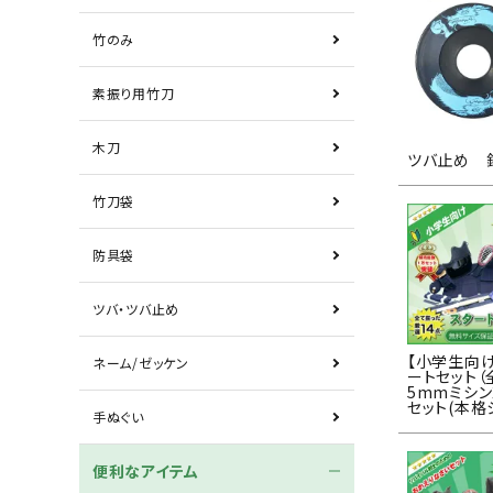
竹のみ
素振り用竹刀
木刀
ツバ止め 
竹刀袋
防具袋
ツバ・ツバ止め
【小学生向
ネーム/ゼッケン
ートセット（
5mmミシ
セット(本格
手ぬぐい
便利なアイテム