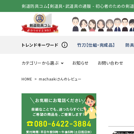
剣道防具コム【剣道具・武道具の通販 - 初心者のための剣
info_outline
トレンドキーワード
竹刀【仕組・完成品】
防具
カテゴリーから選ぶ
お知らせ
お問い合わせ
HOME
machaakiさんのレビュー
スタートセット
竹刀（
変わり胴
小手（単
剣道着
袴