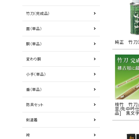
竹刀（完成品）
面（単品）
純正 竹刀
胴（単品）
変わり胴
小手（単品）
垂（単品）
桂竹 竹刀/2.
防具セット
並/先中吟仕
品] 黒文字
剣道着
袴