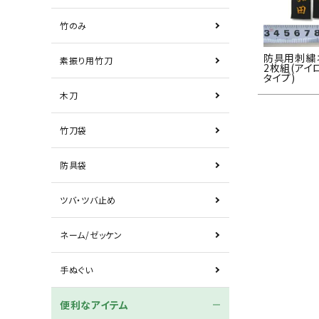
竹のみ
防具用刺
素振り用竹刀
2枚組(アイ
タイプ)
木刀
竹刀袋
防具袋
ツバ・ツバ止め
ネーム/ゼッケン
手ぬぐい
便利なアイテム