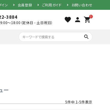
グイン
会員登録
ご利用ガイド
お問い合わせ
22-3884
0
favorite
person
shopping_cart
9:00～18:00（定休日 - 土日祝日）
search
胴（単品）
防具セット
ュー
5
件中
1
-
5
件表示
素振り用竹刀