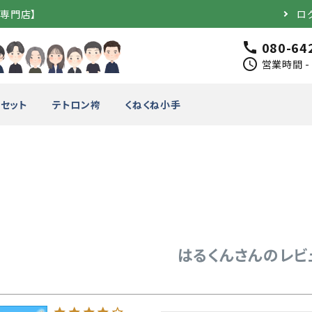
道専門店】
ロ
080-64
call
schedule
営業時間 - 
セット
テトロン袴
くねくね小手
完成品）
面（単品）
品）
垂（単品）
はるくんさんのレビ
竹のみ