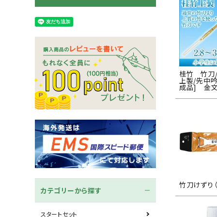
木刀
竹刀袋
ネーム/ゼッケン
手ぬぐ
桂竹 竹刀/2.
上製/先中吟
成品] 金文
竹刀けずり（
カテゴリーから探す
スタートセット