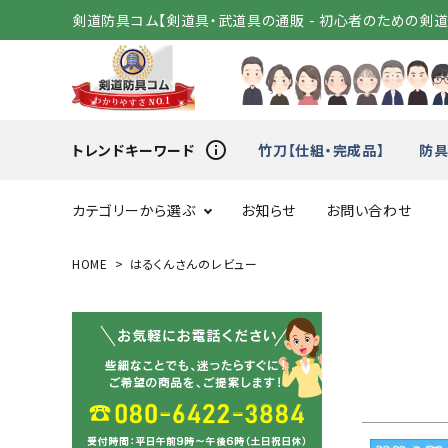
剣道防具コム【剣道具・武道具の通販 - 初心者のための剣
info_outline
トレンドキーワード
竹刀【仕組・完成品】
防具
カテゴリーから選ぶ
お知らせ
お問い合わせ
HOME
はるくんさんのレビュー
スタートセット
竹刀（
変わり胴
小手（単
剣道着
袴