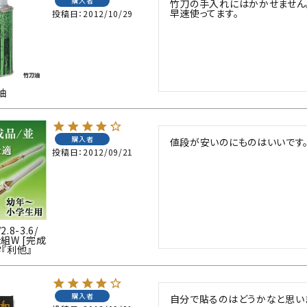
購入者
竹刀の手入れにはかかせません。
早速使ってます。
投稿日
2012/10/29
油
購入者
値段が安いのにものはいいです
投稿日
2012/09/21
8-3.6/
組W [完成
『利他』
購入者
自分で貼るのはどうかなと思い