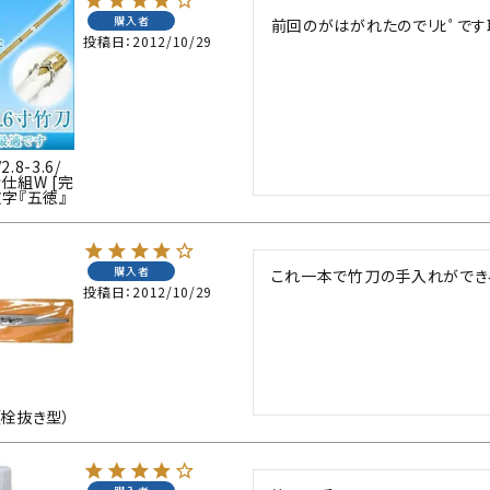
購入者
防具袋
投稿日
2012/10/29
い
8-3.6/
仕組W [完
字『五徳』
購入者
これ一本で竹刀の手入れができ
投稿日
2012/10/29
栓抜き型）