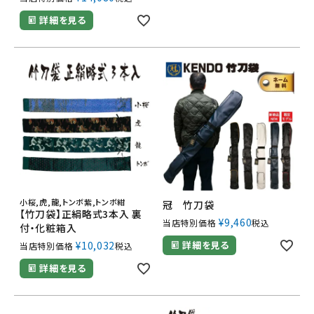
詳細を見る
小桜,虎,龍,トンボ紫,トンボ紺
冠 竹刀袋
【竹刀袋】正絹略式3本入 裏
¥
9,460
当店特別価格
税込
付・化粧箱入
¥
10,032
詳細を見る
当店特別価格
税込
詳細を見る