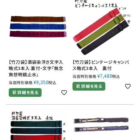
【竹刀袋】酒袋染浮き文字入
【竹刀袋】ビンテージキャンバ
略式3本入 裏付・文字「無念
ス略式3本入 裏付
無想明鏡止水」
¥
7,480
当店特別価格
税込
¥
9,350
当店特別価格
税込
詳細を見る
詳細を見る