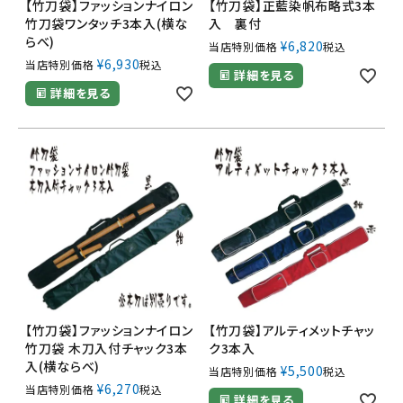
【竹刀袋】ファッションナイロン
【竹刀袋】正藍染帆布略式3本
竹刀袋ワンタッチ3本入(横な
入 裏付
らべ)
¥
6,820
当店特別価格
税込
¥
6,930
当店特別価格
税込
詳細を見る
詳細を見る
【竹刀袋】ファッションナイロン
【竹刀袋】アルティメットチャッ
竹刀袋 木刀入付チャック3本
ク3本入
入(横ならべ)
¥
5,500
当店特別価格
税込
¥
6,270
当店特別価格
税込
詳細を見る