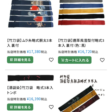
【竹刀袋】ムラ糸略式胴太3本
【竹刀袋】鹿革風雲型付略式3
入 裏付
本入 裏付（色：黒）
¥
17,380
¥
16,720
当店特別価格
税込
当店特別価格
税込
詳細を見る
カートに入れる
【酒袋染】竹刀袋 略式3本入
トンボ
¥
16,390
当店特別価格
税込
詳細を見る