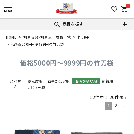
0
favorite_border
shopping_cart
商品を探す
search
HOME
剣道防具・剣道具 商品一覧
竹刀袋
価格5000円～9999円の竹刀袋
価格5000円～9999円の竹刀袋
優先度順
価格が安い順
価格が高い順
新着順
並び替
え
レビュー順
22
件中
1
-
20
件表示
1
2