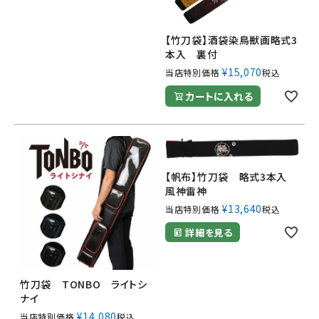
【竹刀袋】酒袋染鳥獣画略式3
本入 裏付
¥
15,070
当店特別価格
税込
カートに入れる
【帆布】竹刀袋 略式3本入
風神雷神
¥
13,640
当店特別価格
税込
詳細を見る
竹刀袋 TONBO ライトシ
ナイ
¥
14,080
当店特別価格
税込