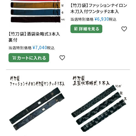
【竹刀袋】ファッションナイロン
木刀入付ワンタッチ2本入
¥
6,930
当店特別価格
税込
詳細を見る
【竹刀袋】酒袋染略式3本入
裏付
¥
7,040
当店特別価格
税込
カートに入れる