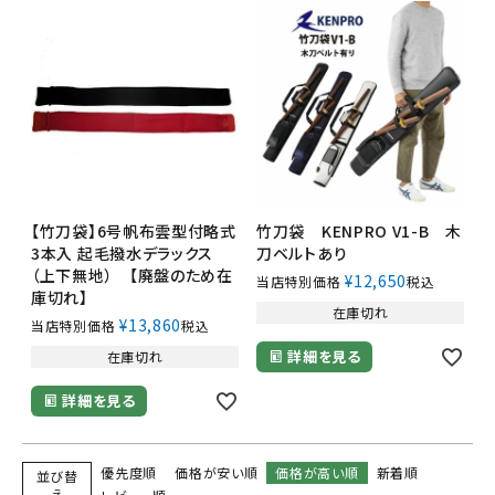
【竹刀袋】6号帆布雲型付略式
竹刀袋 KENPRO V1-B 木
3本入 起毛撥水デラックス
刀ベルトあり
（上下無地） 【廃盤のため在
¥
12,650
当店特別価格
税込
庫切れ】
在庫切れ
¥
13,860
当店特別価格
税込
詳細を見る
在庫切れ
詳細を見る
優先度順
価格が安い順
価格が高い順
新着順
並び替
え