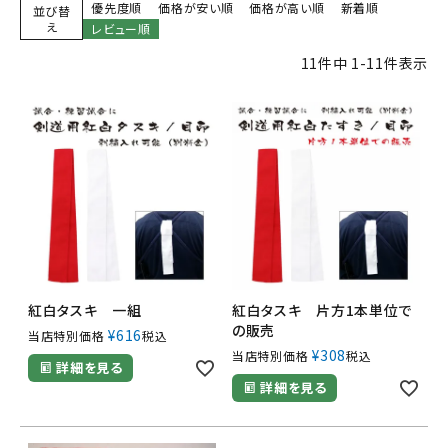
優先度順
価格が安い順
価格が高い順
新着順
並び替
え
レビュー順
11
件中
1
-
11
件表示
紅白タスキ 一組
紅白タスキ 片方1本単位で
の販売
¥
616
当店特別価格
税込
¥
308
当店特別価格
税込
詳細を見る
詳細を見る