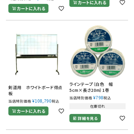
カートに入れる
カートに入れる
ラインテープ（白色 幅
剣道用 ホワイトボード得点
5cm×長さ20m）1巻
板
¥
798
当店特別価格
税込
¥
108,790
当店特別価格
税込
在庫切れ
カートに入れる
詳細を見る