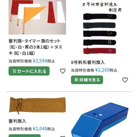
審判旗・タイマー旗のセット
（紅・白・黄の3本1組）＋タス
キ（紅・白1組）
¥
2,596
当店特別価格
税込
8号帆布審判旗入
¥
2,200
当店特別価格
税込
カートに入れる
詳細を見る
審判旗入
¥
2,046
当店特別価格
税込