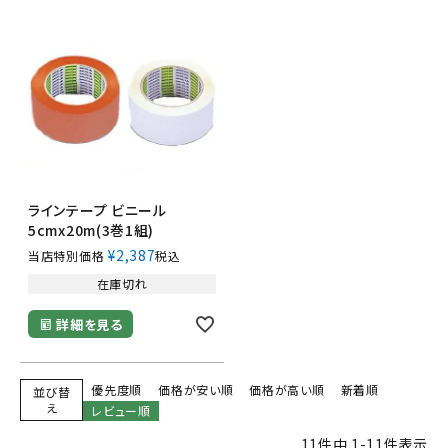
ラインテープ ビニール
5cmx20m(3巻1組)
¥
2,387
当店特別価格
税込
在庫切れ
詳細を見る
優先度順
価格が安い順
価格が高い順
新着順
並び替
え
レビュー順
11
件中
1
-
11
件表示