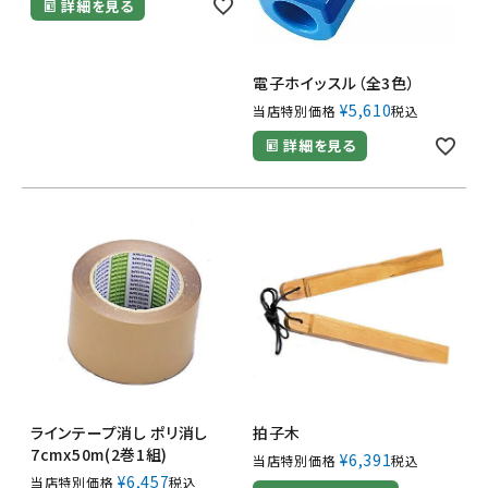
詳細を見る
電子ホイッスル（全3色）
¥
5,610
当店特別価格
税込
詳細を見る
ラインテープ消し ポリ消し
拍子木
7cmx50m(2巻1組)
¥
6,391
当店特別価格
税込
¥
6,457
当店特別価格
税込