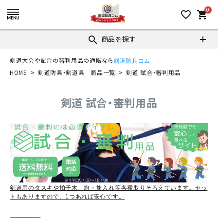
0
favorite_border
shopping_cart
商品を探す
search
剣道大会や試合の審判用品の通販なら
剣道防具コム
HOME
剣道防具・剣道具 商品一覧
剣道 試合・審判用品
剣道 試合・審判用品
剣道用のタスキや拍子木、旗・旗入れ等各種取りそろえています。セッ
トもありますので、1つあれば安心です。