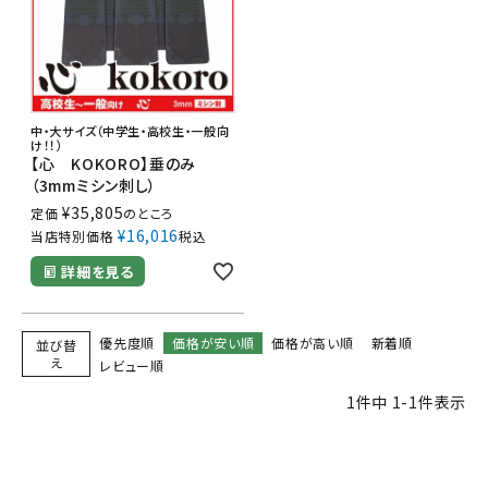
中・大サイズ（中学生・高校生・一般向
け！！）
【心 KOKORO】垂のみ
（3mmミシン刺し）
¥
35,805
定価
のところ
¥
16,016
当店特別価格
税込
詳細を見る
優先度順
価格が安い順
価格が高い順
新着順
並び替
え
レビュー順
1
件中
1
-
1
件表示