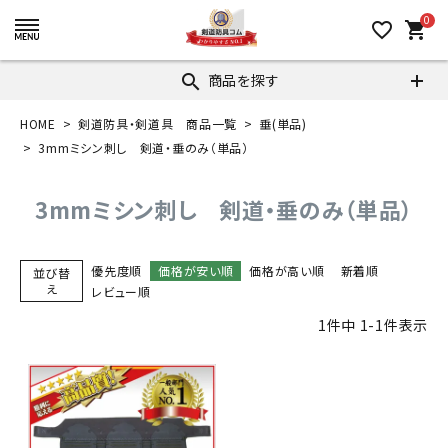
0
favorite_border
shopping_cart
商品を探す
search
HOME
剣道防具・剣道具 商品一覧
垂(単品)
3mmミシン刺し 剣道・垂のみ（単品）
3mmミシン刺し 剣道・垂のみ（単品）
優先度順
価格が安い順
価格が高い順
新着順
並び替
え
レビュー順
1
件中
1
-
1
件表示