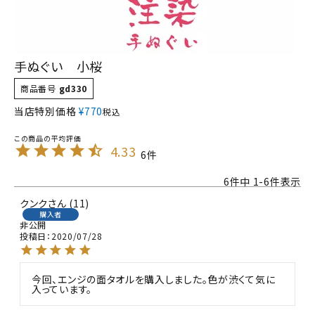
手ぬぐい 小桜
商品番号
gd330
当店特別価格
¥
770
税込
4.33
6
6
件中
1
-
6
件表示
クンク
11
購入者
非公開
投稿日
2020/07/28
今回、エンジの面タオルを購入しました。色が渋くて気に
入っています。